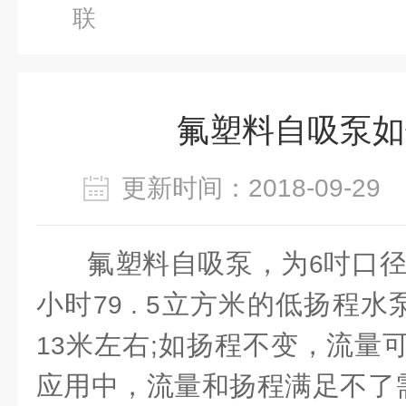
联
氟塑料自吸泵如
更新时间：2018-09-2
氟塑料自吸泵
，为
吋口
6
小时
立方米的低扬
程水
79 . 5
米左右
如扬程不变，流量
13
;
应
用中，流量和扬程满足不了