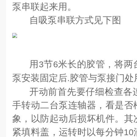
泵串联起来用。
自吸泵
串联方式见下图
用
节
米长的胶管，将两
3
6
泵安装固定后
胶管与泵接门处
.
开动前首先要仔细检查各
手转动二台泵连轴器，看是否
象，以防起动后损坏机件。其
紧填料盖，运转时以每分钟
10