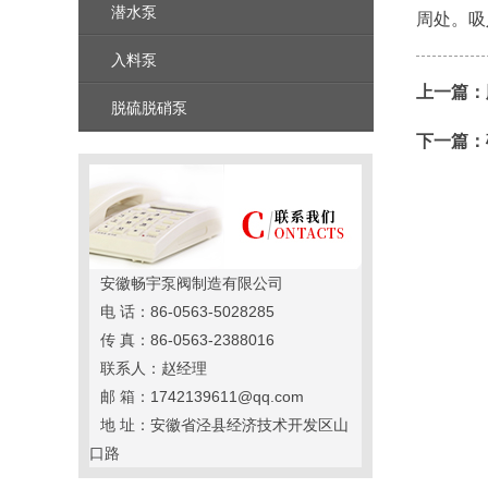
潜水泵
周处。吸
入料泵
上一篇：
脱硫脱硝泵
下一篇：
安徽畅宇泵阀制造有限公司
电 话：86-0563-5028285
传 真：86-0563-2388016
联系人：赵经理
邮 箱：1742139611@qq.com
地 址：安徽省泾县经济技术开发区山
口路