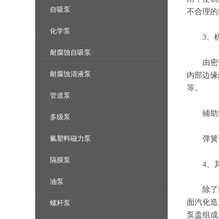
自吸泵
不合理的
化学泵
3、机
耐腐蚀自吸泵
由密封
耐腐蚀清液泵
内部边缘
等。
管道泵
辅助密
多级泵
氟塑料磁力泵
弹簧引起
隔膜泵
4、其
油泵
除了以
面汽化造
螺杆泵
泵盖组成