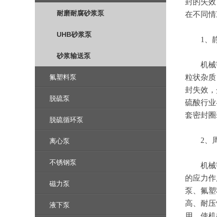
封的失效
耐磨耐腐砂浆泵
在不同情
UHB砂浆泵
1、静
砂浆输送泵
机械密封
氟塑料泵
粒状杂质
封失效，
脱硫泵
硫酸行业
套密封圈
脱硫循环泵
2、周
离心泵
不锈钢泵
机械密
的应力作
磁力泵
泵、氟塑
高、耐压
液下泵
用，使机