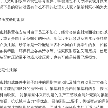
，失效时的故障表现也各有差异，学会通过不同故障表现并做出
况下是的密封泄露有什么不同的处理方式呢？氟塑料泵小编为大
压实验时泄露
装置在安装时由于员工不细心，经常会使密封端面被碰伤以至
，或者是由于定位螺钉的松动、压盖没有压紧以及机器设备精度
介质泄漏。砂浆泵是一种能适应各种不同的工况条件的泵，如输
各类稀酸；环保行业各类污水等。该泵既耐腐蚀又耐磨损，使用
装配时压缩量不够或未被压紧，也有可能是装置已经损坏。
期性泄漏
封组成部件中转子组件的周期性转动以及轴向移动量过大都会
用才能起到良好的密封作用。氟塑料泵是内衬氟塑料的泵，按照
料自吸泵。 衬氟泵泵体采用先进的生产工艺以金属外壳紧衬氟
性强、抗机械冲击力*等优点。要做到以上要求，机械密封的弹
械密封达到预期的密封效果。同时为了保证应力处于适当范围，