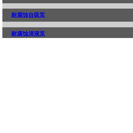
耐腐蚀自吸泵
耐腐蚀清液泵
管道泵
多级泵
氟塑料磁力泵
隔膜泵
油泵