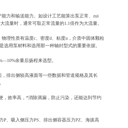
力和输送能力。如设计工艺能算出泵正常、zui
大流量时，通常可取正常流量的1.1倍作为大流量。
理性质有温度c、密度d、粘度u，介质中固体颗粒
是选用泵材料和选用那一种轴封型式的重要依据。
—10%余量后扬程来选型。
，排出侧较高液面等一些数据和管道规格及其长
。
便，效率高，*消除滴漏，防止污染，还能达到节约
P、吸入侧压力PS、排出侧容器压力PZ、海拔高