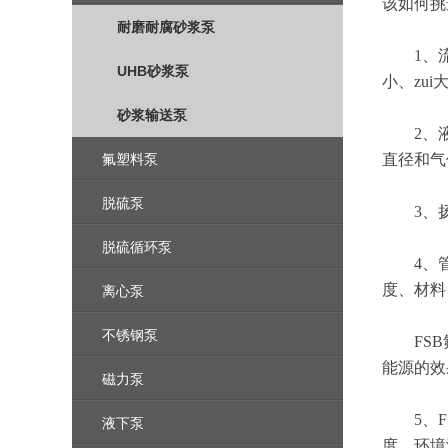
该如何挑
耐磨耐腐砂浆泵
1、流量
UHB砂浆泵
小、zu
砂浆输送泵
2、液体
氟塑料泵
直径和气
脱硫泵
3、扬程
脱硫循环泵
4、管路
度、材料
离心泵
不锈钢泵
FSB氟
能源的效
磁力泵
5、FS
液下泵
度、环境