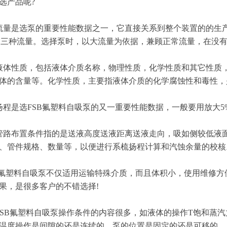
选产品呢?
是选泵的重要性能数据之一，它直接关系到整个装置的的生产能
i大三种流量。选择泵时，以大流量为依据，兼顾正常流量，在没有
性质，包括液体介质名称，物理性质，化学性质和其它性质，物
体的含量等。化学性质，主要指液体介质的化学腐蚀性和毒性，
是选FSB氟塑料自吸泵的又一重要性能数据，一般要用放大5%
布置条件指的是送液高度送液距离送液走向，吸如侧较低液面
、管件规格、数量等，以便进行系梳扬程计算和汽蚀余量的校核
塑料自吸泵不仅适用运输特殊介质，而且体积小，使用维修方
果，是很多客户的不错选择!
B氟塑料自吸泵操作条件的内容很多，如液体的操作T饱和蒸汽力
温度操作是间隙的还是连续的、泵的位置是固定的还是可移的。