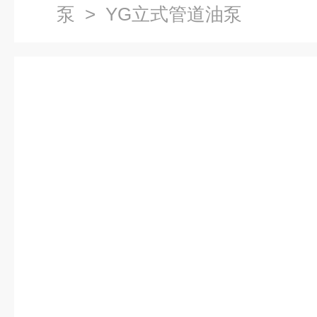
泵
> YG立式管道油泵