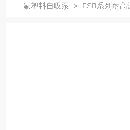
氟塑料自吸泵
> FSB系列耐
泵