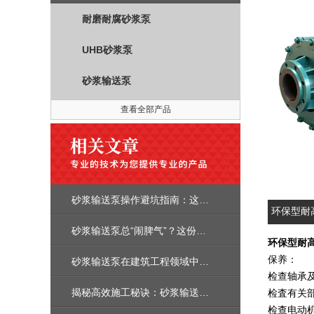
耐磨耐腐砂浆泵
UHB砂浆泵
砂浆输送泵
查看全部产品
砂浆输送泵操作避坑指南：这5个细节，90%的人都忽略了！
环保型耐
砂浆输送泵总“闹脾气”？这份避坑+修复指南，帮你快速搞定！
环保型耐
保养：
砂浆输送泵在建筑工程领域中的作用
检查轴承
揭秘高效施工秘诀：砂浆输送泵操作全指南！
检査有关
检查电动