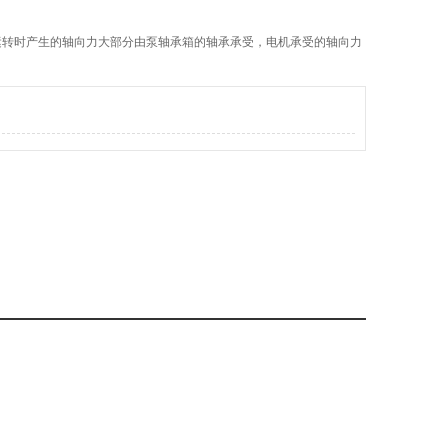
运转时产生的轴向力大部分由泵轴承箱的轴承承受，电机承受的轴向力
用半开式、流道宽，在输送含有颗粒的浆料时不易堵塞，抗结晶、耐颗