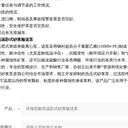
计量仪表与调节器的工作情况。
系统的情况。
、进口阀，制动器及事故报警装置是否完好。
螺栓，安全保护罩是否完良好。
封点有无泄漏等。
高温卧式砂浆输送泵
悬臂式单级单吸离心泵，该泵采用钢衬超高分子量聚乙烯(UHMW-PE)
磨性、耐冲击性（尤其是耐低温冲击），抗蠕变性（耐环境应力开裂）和*
各种腐蚀性矿浆，还可以输送硫酸行业各类稀酸、环保行业的各类污水等
发的，专业的泵阀设计、生产和销售厂家，自创立以来不断*资源和优化整
型砂浆泵是我公司结合市场需求，独立开发研制的负压式砂浆泵，过流部
℃-80℃温度以内的带有颗粒、粘度的各种腐蚀性液体浆料。该产品广泛应
等行业。
产品：
您的单位：