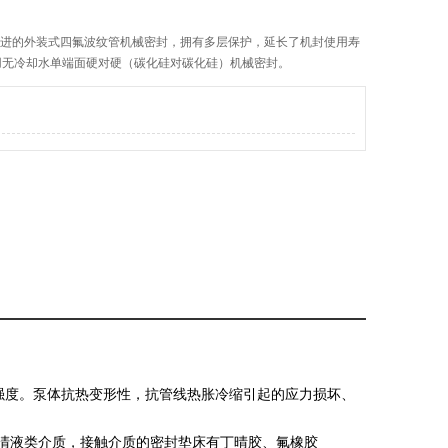
先进的外装式四氟波纹管机械密封，拥有多层保护，延长了机封使用寿
用无冷却水单端面硬对硬（碳化硅对碳化硅）机械密封。
的强度。泵体抗热变形性，抗管线热胀冷缩引起的应力损坏、
的清液类介质，接触介质的密封垫床有丁晴胶、氟橡胶