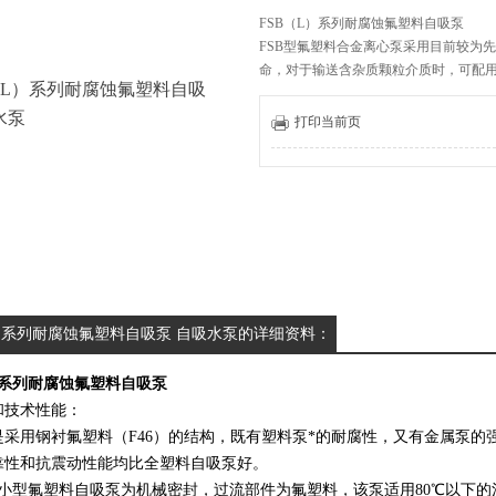
FSB（L）系列耐腐蚀氟塑料自吸泵
FSB型氟塑料合金离心泵采用目前较为
命，对于输送含杂质颗粒介质时，可配
更新时间：2025-10-13
打印当前页
L）系列耐腐蚀氟塑料自吸泵 自吸水泵的详细资料：
）系列耐腐蚀氟塑料自吸泵
和技术性能：
是采用钢衬氟塑料（F46）的结构，既有塑料泵*的耐腐性，又有金属泵
靠性和抗震动性能均比全塑料自吸泵好。
L）小型氟塑料自吸泵为机械密封，过流部件为氟塑料，该泵适用80℃以下