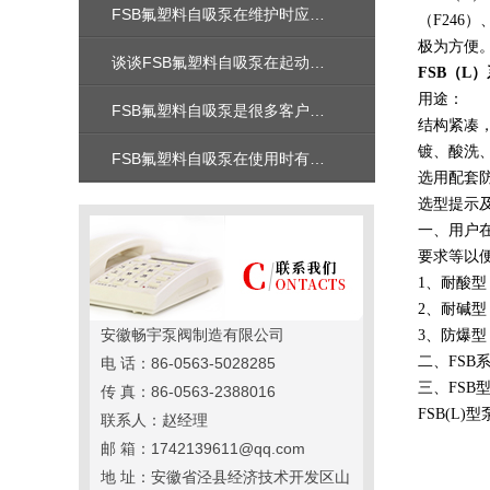
FSB氟塑料自吸泵在维护时应注意以下主要部位
（F246
极为方便
谈谈FSB氟塑料自吸泵在起动前的准备工作！
FSB（L
用途：
FSB氟塑料自吸泵是很多客户的不错选择
结构紧凑
镀、酸洗
FSB氟塑料自吸泵在使用时有哪些注意事项呢？
选用配套
选型提示
一、用户
要求等以
1、耐酸
2、耐碱
安徽畅宇泵阀制造有限公司
3、防爆
二、FSB
电 话：86-0563-5028285
三、FS
传 真：86-0563-2388016
FSB(L
联系人：赵经理
邮 箱：1742139611@qq.com
地 址：安徽省泾县经济技术开发区山