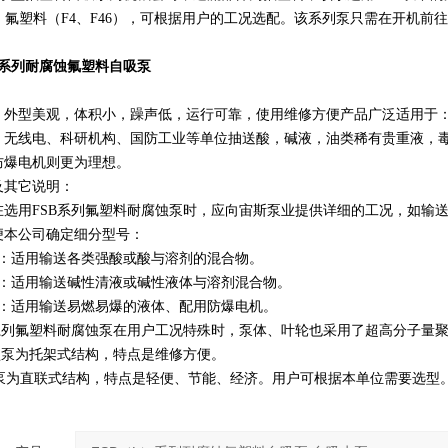
）、氟塑料（F4、F46），可根据用户的工况选配。该系列泵只需在开机
。
）系列耐腐蚀氟塑料自吸泵
，外型美观，体积小，躁声低，运行可靠，使用维修方便产品广泛适用于
、无线电、科研机构、国防工业等单位抽送酸，碱液，油类稀有贵重液，
防爆电机则更为理想。
及其它说明：
在选用FSB系列氟塑料耐腐蚀泵时，应向宙斯泵业提供详细的工况，如输
便本公司确定细分型号：
型：适用输送各类强酸或酸与溶剂的混合物。
型：适用输送碱性清液或碱性液体与溶剂混合物。
型：适用输送易燃易爆的液体、配用防爆电机。
系列氟塑料耐腐蚀泵在用户工况特殊时，泵体、叶轮也采用了超高分子量聚乙
B型泵为托架式结构，特点是维修方便。
)型泵为直联式结构，特点是轻便、节能、经济。用户可根据本单位需要选型