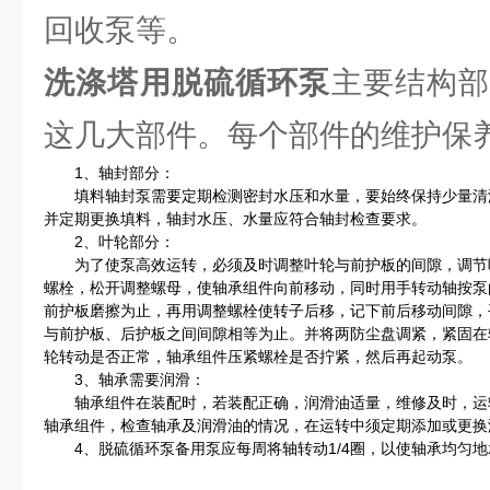
回收泵等。
洗涤塔用脱硫循环泵
主要结构
这几大部件。每个部件的维护保
1、轴封部分：
填料轴封泵需要定期检测密封水压和水量，要始终保持少量清
并定期更换填料，轴封水压、水量应符合轴封检查要求。
2、叶轮部分：
为了使泵高效运转，必须及时调整叶轮与前护板的间隙，调节
螺栓，松开调整螺母，使轴承组件向前移动，同时用手转动轴按泵
前护板磨擦为止，再用调整螺栓使转子后移，记下前后移动间隙，
与前护板、后护板之间间隙相等为止。并将两防尘盘调紧，紧固在
轮转动是否正常，轴承组件压紧螺栓是否拧紧，然后再起动泵。
3、轴承需要润滑：
轴承组件在装配时，若装配正确，润滑油适量，维修及时，运
轴承组件，检查轴承及润滑油的情况，在运转中须定期添加或更换
4、脱硫循环泵备用泵应每周将轴转动1/4圈，以使轴承均匀地