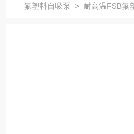
氟塑料自吸泵
> 耐高温FSB氟