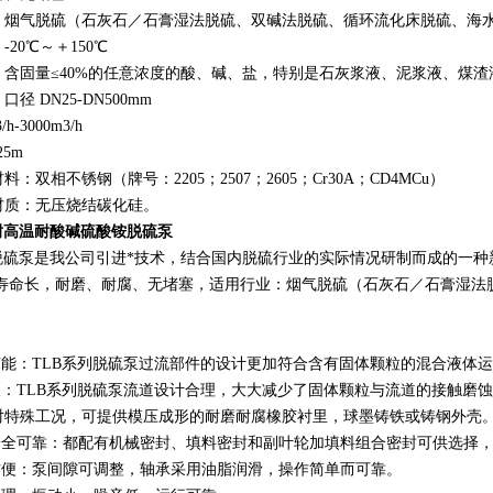
：烟气脱硫（石灰石／石膏湿法脱硫、双碱法脱硫、循环流化床脱硫、海
20℃～＋150℃
：含固量≤40%的任意浓度的酸、碱、盐，特别是石灰浆液、泥浆液、煤
径 DN25-DN500mm
/h-3000m3/h
25m
：双相不锈钢（牌号：2205；2507；2605；Cr30A；CD4MCu）
材质：无压烧结碳化硅。
耐高温耐酸碱硫酸铵脱硫泵
列脱硫泵是我公司引进*技术，结合国内脱硫行业的实际情况研制而成的一
封寿命长，耐磨、耐腐、无堵塞，适用行业：烟气脱硫（石灰石／石膏湿法
效节能：TLB系列脱硫泵过流部件的设计更加符合含有固体颗粒的混合液体
命长：TLB系列脱硫泵流道设计合理，大大减少了固体颗粒与流道的接触磨
对特殊工况，可提供模压成形的耐磨耐腐橡胶衬里，球墨铸铁或铸钢外壳
封安全可靠：都配有机械密封、填料密封和副叶轮加填料组合密封可供选择，
作方便：泵间隙可调整，轴承采用油脂润滑，操作简单而可靠。