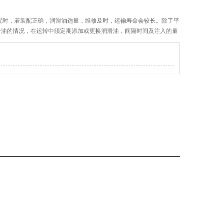
配时，若装配正确，润滑油适量，维修及时，运输寿命会较长。除了平
滑油的情况，在运转中须定期添加或更换润滑油，间隔时间及注入的量
、泵的停开次数，周围环境和运转温度等许多因素有关，及时地加润滑