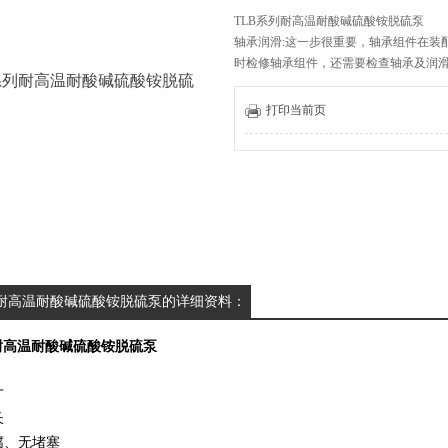
TLB系列耐高温耐酸碱硫酸铵脱硫泵
轴承润滑:这一步很重要，轴承组件在装
时检修轴承组件，还需要检查轴承及润
与泵的转速、轴承规格、连续工作时间
油。
打印当前页
更新时间：2025-10-13
列耐高温耐酸碱硫酸铵脱硫泵的详细资料：
耐高温耐酸碱硫酸铵脱硫泵
：
广
长
腐、无堵塞