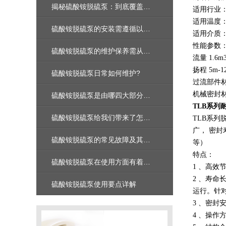
揭秘硫酸铵脱硫泵：到底覆盖了哪些核心应用领域？
适用行业
适用温度：-
硫酸铵脱硫泵的安装需遵循以下步骤
适用介质
性能参数：口
硫酸铵脱硫泵的维护保养需从以下环节入手
流量 1.6m3
扬程 5m-1
硫酸铵脱硫泵日常如何维护?
过流部件材料
机械密封
硫酸铵脱硫泵是由哪四大部分组成的呢？
TLB系列
硫酸铵脱硫泵给我们带来了怎样的特点呢？
TLB系
广， 密
硫酸铵脱硫泵的常见故障及其排除方法
等）
特点：
硫酸铵脱硫泵在使用方面有着多种建议
1 、高
2 、寿
硫酸铵脱硫泵使用要点详解
运行。针
3 、密
4 、操