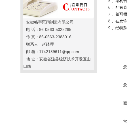
5 、结构
6 、配
7 、轴可
8 、在
安徽畅宇泵阀制造有限公司
9 、经
电 话：86-0563-5028285
传 真：86-0563-2388016
联系人：赵经理
邮 箱：1742139611@qq.com
地 址：安徽省泾县经济技术开发区山
口路